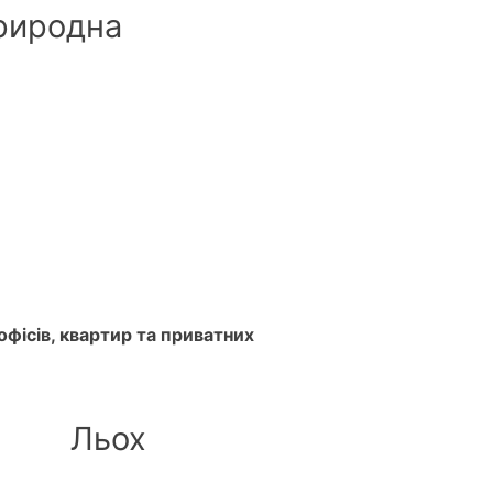
риродна
фісів, квартир та приватних
Льох