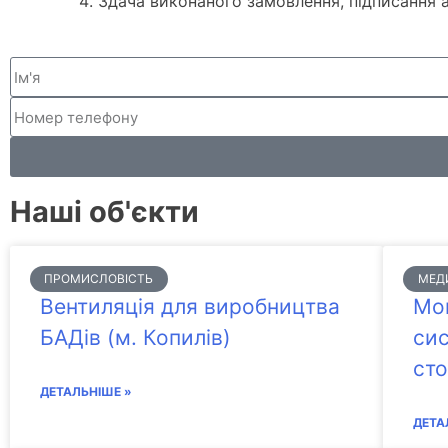
Здача виконаного замовлення, підписання 
Наші об'єкти
ПРОМИСЛОВІСТЬ
МЕД
Вентиляція для виробництва
Мо
БАДів (м. Копилів)
сис
сто
ДЕТАЛЬНІШЕ »
ДЕТА