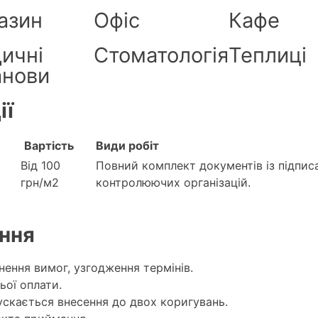
азин
Офіс
Кафе
ичні
Стоматологія
Теплиці
анови
ії
Вартість
Види робіт
Від 100
Повний комплект документів із підпис
грн/м2
контролюючих організацій.
ння
ення вимог, узгодження термінів.
ьої оплати.
скається внесення до двох коригувань.