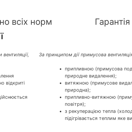
дно всіх норм
Гарантія
ї
 вентиляції,
За принципом дії примусова вентиляція
припливною (примусова пода
алення
природне видалення);
о відкриті
витяжною (примусове видал
природна);
дійснюється
припливно-витяжною (приму
повітря);
з рекуперацією тепла (холо
підігрівається теплим яке в