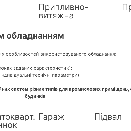
Припливно-
П
витяжна
им обладнанням
рних особливостей використовуваного обладнання:
локах заданих характеристик);
індивідуальні технічні параметри).
их систем різних типів для промислових приміщень, о
будинків.
атокварт.
Гараж
Підвал
инок