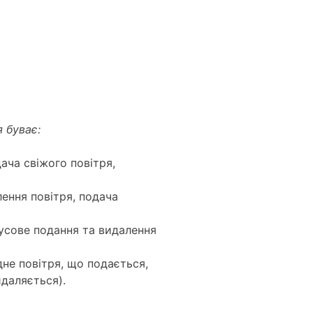
 буває:
ча свіжого повітря,
ення повітря, подача
сове подання та видалення
дне повітря, що подається,
идаляється).