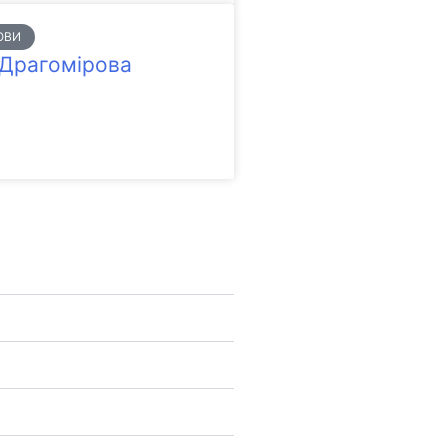
ОВИ
а Драгомірова