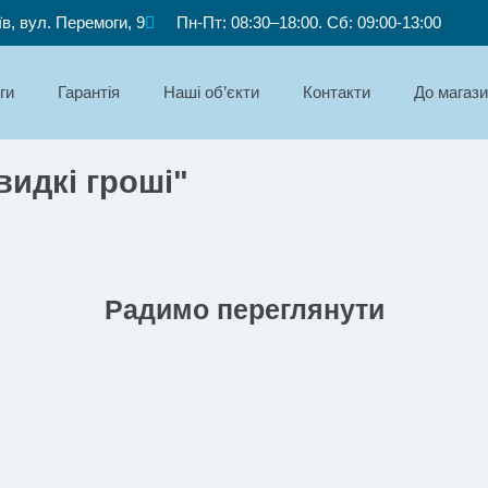
їв, вул. Перемоги, 9
Пн-Пт: 08:30–18:00. Сб: 09:00-13:00
ги
Гарантія
Наші об’єкти
Контакти
До магаз
видкі гроші"
Радимо переглянути