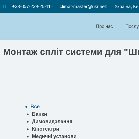
+38-097-239-25-11
climat-master@ukr.net
Україна, Ки
Про нас
Послу
Монтаж спліт системи для "Ш
Все
Банки
Димовидалення
Кінотеатри
Медичні установи