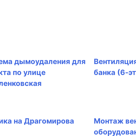
ема дымоудаления для
Вентиляция
кта по улице
банка (6-э
ленковская
ика на Драгомирова
Монтаж ве
оборудован