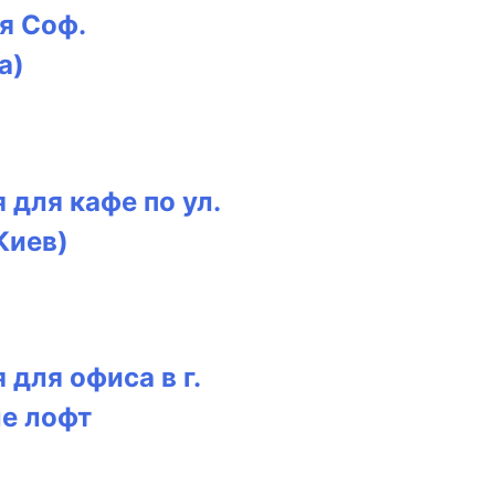
я Соф.
а)
 для кафе по ул.
Киев)
 для офиса в г.
ле лофт