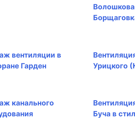
Волошкова
Борщаговк
аж вентиляции в
Вентиляция
оране Гарден
Урицкого (
аж канального
Вентиляция
удования
Буча в сти