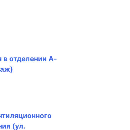
 в отделении А-
таж)
нтиляционного
ия (ул.